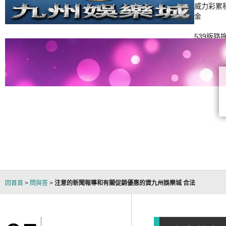
威力彩累
金
539版路
回首頁
>
問與答
>
注意的新聞報導和有關促銷優惠的資九州娛樂城 合法